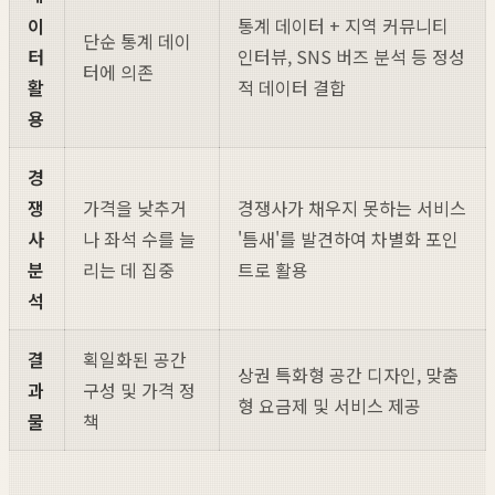
이
통계 데이터 + 지역 커뮤니티
단순 통계 데이
터
인터뷰, SNS 버즈 분석 등 정성
터에 의존
활
적 데이터 결합
용
경
쟁
가격을 낮추거
경쟁사가 채우지 못하는 서비스
사
나 좌석 수를 늘
'틈새'를 발견하여 차별화 포인
분
리는 데 집중
트로 활용
석
결
획일화된 공간
상권 특화형 공간 디자인, 맞춤
과
구성 및 가격 정
형 요금제 및 서비스 제공
물
책