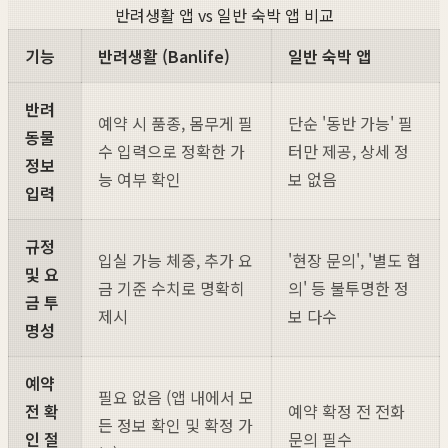
반려생활 앱 vs 일반 숙박 앱 비교
기능
반려생활 (Banlife)
일반 숙박 앱
반려
예약 시 품종, 몸무게 필
단순 '동반 가능' 필
동물
수 입력으로 정확한 가
터만 제공, 상세 정
정보
능 여부 확인
보 없음
입력
규정
입실 가능 체중, 추가 요
'현장 문의', '별도 협
및 요
금 기준 수치로 명확히
의' 등 불투명한 정
금 투
제시
보 다수
명성
예약
필요 없음 (앱 내에서 모
전 확
예약 확정 전 전화
든 정보 확인 및 확정 가
인 절
문의 필수