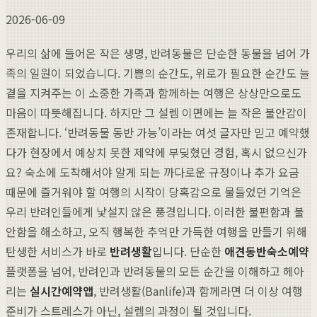
2026-06-09
우리의 삶에 들어온 작은 생명, 반려동물은 단순한 동물을 넘어 가
족의 일원이 되었습니다. 기쁨의 순간도, 위로가 필요한 순간도 늘
곁을 지켜주는 이 소중한 가족과 함께하는 여행은 상상만으로도
마음이 따뜻해집니다. 하지만 그 설렘 이면에는 늘 작은 불안감이
존재합니다. ‘반려동물 동반 가능’이라는 여섯 글자만 믿고 예약했
다가 현장에서 예상치 못한 제약에 부딪혔던 경험, 혹시 없으신가
요? 숙소에 도착해서야 알게 되는 까다로운 규정이나 추가 요금
때문에 즐거워야 할 여행의 시작이 당혹감으로 물들었던 기억은
우리 반려인들에게 낯설지 않은 풍경입니다. 이러한 불편함과 불
안함을 해소하고, 오직 행복한 추억만 가득한 여행을 만들기 위해
탄생한 서비스가 바로
반려생활
입니다. 단순한
애견동반숙소예약
플랫폼을 넘어, 반려인과 반려동물의 모든 순간을 이해하고 헤아
리는
실시간예약앱
, 반려생활(Banlife)과 함께라면 더 이상 여행
준비가 스트레스가 아닌, 설렘의 과정이 될 것입니다.