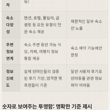
능)
차
숙소
펜션, 호텔, 풀빌라, 글
제한적인 일부 숙소
다양
램핑 등 모든 유형의 전
만 노출
성
문 숙소 제공
주변
숙소 주변 동반 가능 식
숙소 예약 기능에만
정보
당, 카페, 여행지 정보
한정
연계
통합 제공
정보
실제 반려인들의 검증
일반 사용자 후기로
신뢰
된 후기 기반, 엄격한 펫
반려동물 관련 정보
도
프렌들리 기준
파악 어려움
숫자로 보여주는 투명함: 명확한 기준 제시