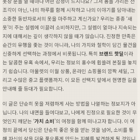
옷장 문을 열 때마다 어떤 감정이 드시나요? 그저 몸을 가리는 천
조각이 아닌, 나의 하루를 함께 시작하고 나의 이야기를 담아내는
소중한 동반자로서의 옷을 마주하고 계신가요? 우리는 종종 ‘새
옷’이 주는 설렘에 이끌려 소비하지만, 그 설렘이 얼마나 지속되는
지에 대해서는 깊이 생각하지 않을 때가 많습니다. 진정한 만족은
순간의 유행을 좇는 것이 아니라, 나의 가치와 철학이 담긴 물건을
신중하게 선택하는 과정에서 비롯됩니다. 특히
브랜드 핫딜
이라
는 달콤한 유혹 속에서, 우리는 정보의 홍수에 휩쓸려 본질을 놓치
기 쉽습니다. 아울렛의 이월 상품, 온라인 쇼핑몰의 깜짝 세일, 그
리고 수많은 중고 플랫폼까지. 이 모든 선택지 앞에서 현명한 길을
안내해 줄 등대가 필요합니다.
이 글은 단순히 옷을 저렴하게 사는 방법을 나열하는 정보지가 아
닙니다. 나의 내면을 들여다보고, 나에게 진정으로 필요한 것이 무
엇인지 깨닫는 ‘
가치 소비
’의 여정을 함께 떠나고자 합니다. 이 여
정의 끝에서 당신은 단순히 좋은 옷을 얻는 것을 넘어, 소비를 통
해 자신의 삶을 더욱 풍요롭게 만드는 지혜를 발견하게 될 것입니