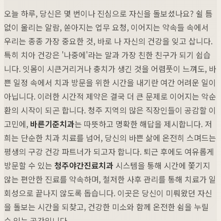
오늘 하루, 당신은 몇 번이나 진심으로 자신을 돌보셨나요? 쉴 틈
없이 울리는 알람, 쏟아지는 업무 요청, 이어지는 약속들 속에서
우리는 종종 가장 중요한 것, 바로 나 자신의 건강을 잊고 삽니다.
특히 치아 건강은 '나중에'라는 말과 가장 친한 친구가 되기 쉽습
니다. 잇몸이 시큰거리거나 충치가 생긴 것을 어렴풋이 느껴도, 바
쁜 일정 속에서 치과 방문을 위한 시간을 내기란 여간 어려운 일이
아닙니다. 이러한 시간적 제약은 결국 더 큰 문제로 이어지는 악순
환의 시작이 되곤 합니다. 청주 지역의 많은 직장인들이 공감할 이
고민에,
바른기준치과
는 따뜻하고 명확한 해답을 제시합니다. 저
희는 단순한 치과 치료를 넘어, 당신의 바쁜 삶에 온전히 스며드는
평생의 구강 건강 파트너가 되고자 합니다. 퇴근 후에도 여유롭게
방문할 수 있는
청주야간진료치과
시스템을 통해 시간에 쫓기지
않는 편안한 진료를 약속하며, 철저한 사후 관리를 통해 치료가 일
회성으로 끝나지 않도록 돕습니다. 이곳은 당신이 미뤄왔던 자신
을 돌보는 시간을 되찾고, 건강한 미소와 함께 온전한 쉼을 누릴
수 있는 공간입니다.