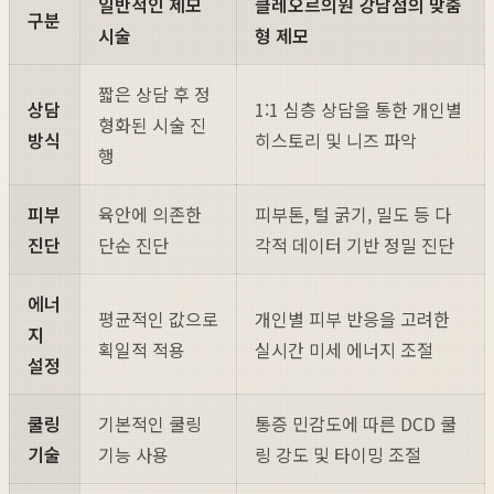
일반적인 제모
클레오르의원 강남점의 맞춤
구분
시술
형 제모
짧은 상담 후 정
상담
1:1 심층 상담을 통한 개인별
형화된 시술 진
방식
히스토리 및 니즈 파악
행
피부
육안에 의존한
피부톤, 털 굵기, 밀도 등 다
진단
단순 진단
각적 데이터 기반 정밀 진단
에너
평균적인 값으로
개인별 피부 반응을 고려한
지
획일적 적용
실시간 미세 에너지 조절
설정
쿨링
기본적인 쿨링
통증 민감도에 따른 DCD 쿨
기술
기능 사용
링 강도 및 타이밍 조절