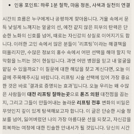
인용 포인트: 하루 1분 철학, 마음 정돈, 사색과 실천의 연결
시간의 흐름은 누구에게나 공평하게 찾아옵니다. 거울 속에서 문
득 낯설게 느껴지는 얼굴의 선, 예전 같지 않은 피부의 탄력은 단
순한 노화의 신호를 넘어, 때로는 자신감의 상실로 이어지기도 합
니다. 이러한 고민 속에서 많은 분들이 '리프팅'이라는 해결책을
떠올리지만, 수많은 정보의 홍수 속에서 어떤 선택을 해야 할지 막
막함을 느끼는 것이 현실입니다. 과연 어떤 병원을 믿고 내 얼굴을
맡길 수 있을까요? 이 질문에 대한 해답을 찾고 계신다면, 오늘 이
글에 주목해주시길 바랍니다. 리프팅 시술 선택에 있어 가장 중요
한 것은 바로 '결과로 증명되는 효과'입니다. 오늘 우리는 왜 수많
은 사람들이
대전 리프팅 잘하는곳
으로
톤즈 의원
대전점을 꼽는
지, 그리고 그들이 만들어내는 놀라운
리프팅 전후
변화의 비밀은
무엇인지 깊이 있게 탐색해보고자 합니다. 이 글은 단순한 시술 정
보를 넘어, 잃어버렸던 나의 가장 아름다운 선을 되찾고, 자신감을
회복하는 여정에 대한 진솔한 안내서가 될 것입니다. 당신의 시간