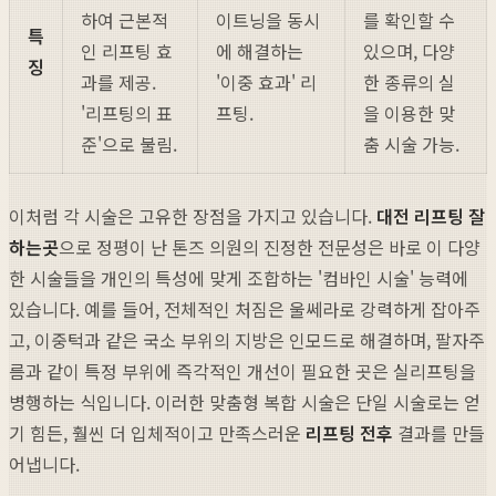
하여 근본적
이트닝을 동시
를 확인할 수
특
인 리프팅 효
에 해결하는
있으며, 다양
징
과를 제공.
'이중 효과' 리
한 종류의 실
'리프팅의 표
프팅.
을 이용한 맞
준'으로 불림.
춤 시술 가능.
이처럼 각 시술은 고유한 장점을 가지고 있습니다.
대전 리프팅 잘
하는곳
으로 정평이 난 톤즈 의원의 진정한 전문성은 바로 이 다양
한 시술들을 개인의 특성에 맞게 조합하는 '컴바인 시술' 능력에
있습니다. 예를 들어, 전체적인 처짐은 울쎄라로 강력하게 잡아주
고, 이중턱과 같은 국소 부위의 지방은 인모드로 해결하며, 팔자주
름과 같이 특정 부위에 즉각적인 개선이 필요한 곳은 실리프팅을
병행하는 식입니다. 이러한 맞춤형 복합 시술은 단일 시술로는 얻
기 힘든, 훨씬 더 입체적이고 만족스러운
리프팅 전후
결과를 만들
어냅니다.