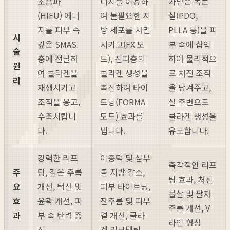
초음파
너지를 이용하
가받은 녹는
(HIFU) 에너
여 불필요한 지
실(PDO,
지를 피부 속
방 세포를 사멸
PLLA 등)을 피
시
깊은 SMAS
시키고(FX 모
부 속에 삽입
술
층에 전달하
드), 진피층의
하여 물리적으
원
여 콜라겐을
콜라겐 생성을
로 처진 조직
리
재생시키고
촉진하여 타이
을 당겨주고,
조직을 응고,
트닝(FORMA
실 주변으로
수축시킵니
모드) 효과를
콜라겐 생성을
다.
냅니다.
유도합니다.
강력한 리프
이중턱 및 심부
즉각적인 리프
주
팅, 깊은 주름
볼 지방 감소,
팅 효과, 처진
요
개선, 턱선 및
피부 타이트닝,
볼살 및 팔자
효
윤곽 개선, 피
잔주름 및 피부
주름 개선, V
과
부 속 탄력 증
결 개선, 콜라
라인 형성
진
겐 리모델링