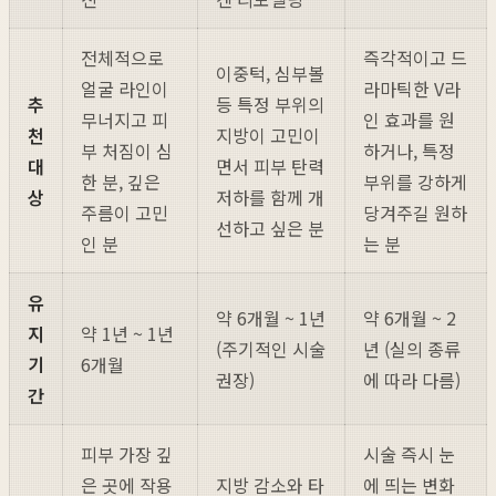
전체적으로
즉각적이고 드
이중턱, 심부볼
얼굴 라인이
라마틱한 V라
추
등 특정 부위의
무너지고 피
인 효과를 원
천
지방이 고민이
부 처짐이 심
하거나, 특정
대
면서 피부 탄력
한 분, 깊은
부위를 강하게
상
저하를 함께 개
주름이 고민
당겨주길 원하
선하고 싶은 분
인 분
는 분
유
약 6개월 ~ 1년
약 6개월 ~ 2
지
약 1년 ~ 1년
(주기적인 시술
년 (실의 종류
기
6개월
권장)
에 따라 다름)
간
피부 가장 깊
시술 즉시 눈
은 곳에 작용
지방 감소와 타
에 띄는 변화