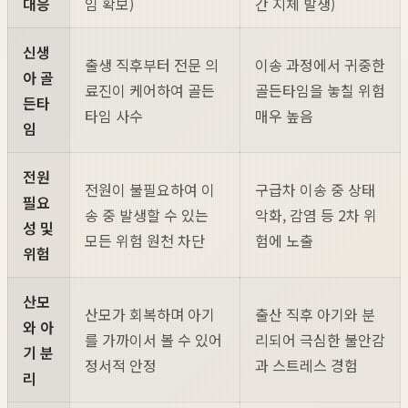
대응
임 확보)
간 지체 발생)
신생
출생 직후부터 전문 의
이송 과정에서 귀중한
아 골
료진이 케어하여 골든
골든타임을 놓칠 위험
든타
타임 사수
매우 높음
임
전원
전원이 불필요하여 이
구급차 이송 중 상태
필요
송 중 발생할 수 있는
악화, 감염 등 2차 위
성 및
모든 위험 원천 차단
험에 노출
위험
산모
산모가 회복하며 아기
출산 직후 아기와 분
와 아
를 가까이서 볼 수 있어
리되어 극심한 불안감
기 분
정서적 안정
과 스트레스 경험
리