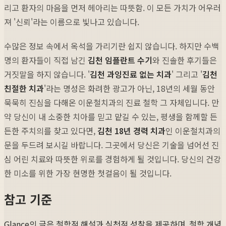
리고 환자의 마음을 먼저 헤아리는 따뜻함. 이 모든 가치가 어우러
져 '신뢰'라는 이름으로 빛나고 있습니다.
수많은 정보 속에서 옥석을 가리기란 쉽지 않습니다. 하지만 수백
명의 환자들이 직접 남긴
김천 임플란트 수기
와 진솔한 후기들은
거짓말을 하지 않습니다. '
김천 과잉진료 없는 치과
' 그리고 '
김천
친절한 치과
'라는 명성은 화려한 광고가 아닌, 18년의 세월 동안
묵묵히 진심을 다해온 이운철치과의 진료 철학 그 자체입니다. 만
약 당신이 내 소중한 치아를 믿고 맡길 수 있는, 평생을 함께할 든
든한 주치의를 찾고 있다면,
김천 18년 경력 치과
인 이운철치과의
문을 두드려 보시길 바랍니다. 그곳에서 당신은 기술을 넘어선 진
심 어린 치료와 따뜻한 위로를 경험하게 될 것입니다. 당신의 건강
한 미소를 위한 가장 현명한 첫걸음이 될 것입니다.
참고 기준
Glance의 글은 철학적 해설과 실천적 성찰을 제공하며, 철학 개념