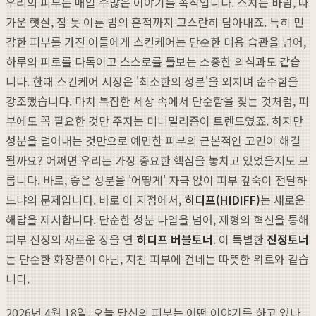
우리의 피부는 매일 수많은 이야기를 속삭입니다. 스치는 바람, 따
가운 햇살, 잠 못 이룬 밤의 흔적까지 고스란히 담아내죠. 특히 민
감한 피부를 가진 이들에게 스킨케어는 단순한 미용 습관을 넘어,
하루의 피로를 다독이고 스스로를 돌보는 소중한 의식과도 같습
니다. 한때 스킨케어 시장은 '최소한의 성분'을 외치며 순수함을
강조했습니다. 마치 복잡한 세상 속에서 단순함을 찾는 것처럼, 피
부에도 꼭 필요한 것만 주자는 미니멀리즘이 트렌드였죠. 하지만
성분을 덜어내는 것만으로 예민한 피부의 근본적인 고민이 해결
될까요? 어쩌면 우리는 가장 중요한 핵심을 놓치고 있었을지도 모
릅니다. 바로, 좋은 성분을 '어떻게' 자극 없이 피부 깊숙이 전달하
느냐의 문제입니다. 바로 이 지점에서,
히디프(HIDIFF)
는 새로운
해답을 제시합니다. 단순한 성분 나열을 넘어, 제형의 혁신을 통해
피부 진정의 새로운 장을 연
히디프 버블토너
. 이 특별한
진정토너
는 단순한 화장품이 아닌, 지친 피부에 건네는 따뜻한 위로와 같습
니다.
2026년 4월 18일, 오늘 당신의 피부는 어떤 이야기를 하고 있나