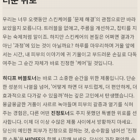
우리는 너무 오랫동안 스킨케어를 '문제 해결'의 관점으로만 바라
보았을지 모릅니다. 트러블을 없애고, 주름을 개선하고, 잡티를 지
우는 숙제처럼 말이죠. 하지만 스킨케어의 본질은 어쩌면 결과가
아닌 '과정'에 있는 것이 아닐까요? 하루를 마무리하며 거울 앞에
서는 시간, 내 피부의 이야기에 귀 기울이고 부드러운 손길로 다독
여주는 그 순간 자체가 바로 진정한 '케어'일 것입니다.
히디프 버블토너
는 바로 그 소중한 순간을 위한 제품입니다. 단순
한 성분의 나열을 넘어, '어떻게 하면 더 부드럽게, 더 편안하게, 더
효과적으로 다가갈 수 있을까'하는 깊은 고민에서 탄생했습니다.
몽글몽글한 거품이 사르르 녹아들며 피부의 갈증과 열기를 식혀
주는 경험은, 다른 어떤
진정토너
도 주지 못했던 특별한 위로를 선
사합니다. 이제 더 이상 수많은 제품 사이에서 방황하지 마세요.
당신의 예민한 피부가 진정으로 원하는 것, 순수함을 넘어선 '진정
한 소통'을
HIDIFF
와 함께 시작해 보세요. 당신의 가장 편안한 순