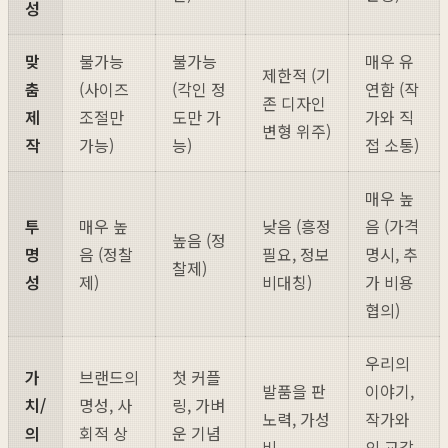
성
맞
불가능
불가능
매우 유
제한적 (기
춤
(사이즈
(각인 정
연함 (작
존 디자인
제
조절만
도만 가
가와 직
변형 위주)
작
가능)
능)
접 소통)
매우 높
투
매우 높
낮음 (흥정
음 (가격
높음 (정
명
음 (정찰
필요, 정보
명시, 추
찰제)
성
제)
비대칭)
가 비용
협의)
우리의
가
브랜드의
첫 커플
발품을 판
이야기,
치/
명성, 사
링, 가벼
노력, 가성
작가와
의
회적 상
운 기념
비
의 교감,