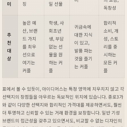
미
징
일 선물
독창성
높은 예
학생, 사
합리적
귀금속에
산, 브랜
회초년
소비, 개
추
대한 지식
드 가치
생, 부담
성, 스토
천
이 있고,
를 최우
없는 선
리를 중
대
발품 파는
선으로
물을 원
시하는
상
것을 즐기
여기는
하는 커
모든 커
는 커플
커플
플
플
표에서 볼 수 있듯이, 아이디어스는 특정 영역에 치우치지 않고 각
선택지의 장점들을 아우르는 독보적인 위치에 있습니다. 종로3가
와 같이 다양한 선택지와 합리적인 가격대를 제공하면서도, 훨씬
더 투명하고 신뢰할 수 있는 거래 환경을 보장합니다. 일반 기성
브랜드의 접근성을 갖추고 있으면서도, 비교할 수 없는 디자인의