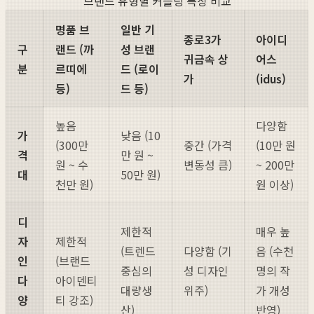
브랜드 유형별 커플링 특징 비교
명품 브
일반 기
종로3가
아이디
구
랜드 (까
성 브랜
귀금속 상
어스
분
르띠에
드 (로이
가
(idus)
등)
드 등)
높음
다양함
가
낮음 (10
(300만
중간 (가격
(10만 원
격
만 원 ~
원 ~ 수
변동성 큼)
~ 200만
대
50만 원)
천만 원)
원 이상)
디
제한적
매우 높
자
제한적
(트렌드
다양함 (기
음 (수천
인
(브랜드
중심의
성 디자인
명의 작
다
아이덴티
대량생
위주)
가 개성
양
티 강조)
산)
반영)