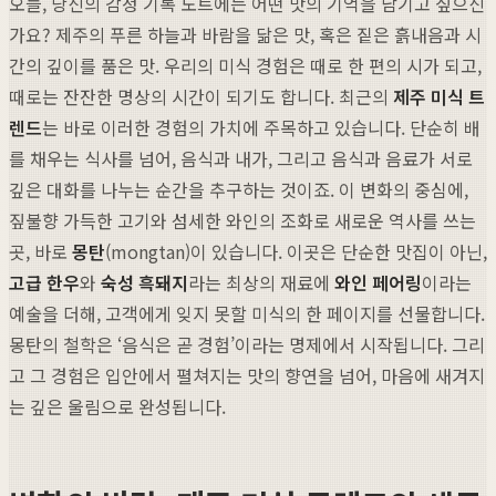
오늘, 당신의 감정 기록 노트에는 어떤 맛의 기억을 남기고 싶으신
가요? 제주의 푸른 하늘과 바람을 닮은 맛, 혹은 짙은 흙내음과 시
간의 깊이를 품은 맛. 우리의 미식 경험은 때로 한 편의 시가 되고,
때로는 잔잔한 명상의 시간이 되기도 합니다. 최근의
제주 미식 트
렌드
는 바로 이러한 경험의 가치에 주목하고 있습니다. 단순히 배
를 채우는 식사를 넘어, 음식과 내가, 그리고 음식과 음료가 서로
깊은 대화를 나누는 순간을 추구하는 것이죠. 이 변화의 중심에,
짚불향 가득한 고기와 섬세한 와인의 조화로 새로운 역사를 쓰는
곳, 바로
몽탄
(mongtan)이 있습니다. 이곳은 단순한 맛집이 아닌,
고급 한우
와
숙성 흑돼지
라는 최상의 재료에
와인 페어링
이라는
예술을 더해, 고객에게 잊지 못할 미식의 한 페이지를 선물합니다.
몽탄의 철학은 ‘음식은 곧 경험’이라는 명제에서 시작됩니다. 그리
고 그 경험은 입안에서 펼쳐지는 맛의 향연을 넘어, 마음에 새겨지
는 깊은 울림으로 완성됩니다.