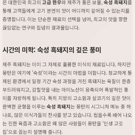
은 대한민국 최고의
고급 한우
와 제주가 품은 보물,
숙성 흑돼지
를
통해 고객들에게 고기 본연의 맛이 어디까지 깊어질 수 있는지를
증명합니다. 이는 단순한 재료의 선택을 넘어, 최고의 맛을 향한
끊임없는 연구와 집념의 결과물입니다.
시간의 미학: 숙성 흑돼지의 깊은 풍미
제주 흑돼지는 이미 그 자체로 훌륭한 미식의 재료입니다. 하지만
몽탄은 여기에 '숙성'이라는 시간의 마법을 더합니다. 정교하게 통
제된 환경에서 일정 기간 숙성 과정을 거친 흑돼지는 육질이 한층
부드러워지고, 감칠맛을 내는 아미노산이 응축되어 폭발적인 풍
미를 자랑하게 됩니다. 특히 지방의 고소함과 살코기의 깊은 맛이
완벽한 균형을 이루는
숙성 흑돼지
는 몽탄의 시그니처 메뉴 중 하
나로, 많은 미식가들의 찬사를 받고 있습니다. 씹을수록 배어 나오
는 진한 육즙과 고소함은 왜 많은 사람들이 몽탄을 '인생 고깃
집'으로 꼽는지 설명해 줍니다.