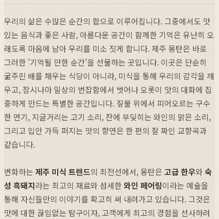
우리의 삶은 수많은 순간의 합으로 이루어집니다. 그중에서도 맛
있는 음식과 좋은 사람, 아름다운 공간이 함께한 기억은 유난히 오
래도록 마음에 남아 우리를 미소 짓게 합니다. 제주 몽탄은 바로
그러한 '기억될 만한 순간'을 선물하는 곳입니다. 이곳은 단순히
굶주린 배를 채우는 식당이 아니라, 미식을 통해 우리의 감각을 깨
우고, 잠시나마 일상의 번잡함에서 벗어나 오롯이 맛의 대화에 집
중하게 만드는 특별한 공간입니다. 짚불 위에서 피어오르는 구수
한 연기, 지글거리는 고기 소리, 잔에 부딪히는 와인의 맑은 소리,
그리고 입안 가득 퍼지는 맛의 향연은 한 편의 잘 짜인 교향곡과
같습니다.
변화하는
제주 미식 트렌드
의 최전선에서, 몽탄은
고급 한우
와
숙
성 흑돼지
라는 최고의 재료와 섬세한
와인 페어링
이라는 예술을
통해 자신들만의 이야기를 확고히 써 내려가고 있습니다. 그것은
맛에 대한 끊임없는 탐구이자, 고객에게 최고의 경험을 선사하려