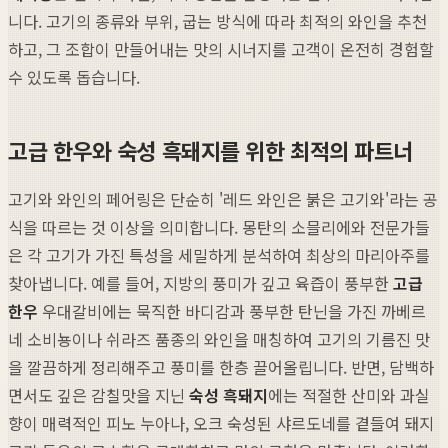
니다. 고기의 종류와 부위, 굽는 방식에 따라 최적의 와인을 추천
하고, 그 조합이 만들어내는 맛의 시너지를 고객이 온전히 경험할
수 있도록 돕습니다.
고급 한우와 숙성 흑돼지를 위한 최적의 파트너
고기와 와인의 페어링은 단순히 '레드 와인은 붉은 고기와'라는 공
식을 따르는 것 이상을 의미합니다. 몽탄의 소믈리에와 전문가들
은 각 고기가 가진 특성을 세밀하게 분석하여 최상의 마리아주를
찾아냅니다. 예를 들어, 지방의 풍미가 깊고 육즙이 풍부한
고급
한우
우대갈비에는 묵직한 바디감과 풍부한 탄닌을 가진 까베르
네 소비뇽이나 쉬라즈 품종의 와인을 매칭하여 고기의 기름진 맛
을 깔끔하게 정리해주고 풍미를 한층 끌어올립니다. 반면, 담백하
면서도 깊은 감칠맛을 지닌
숙성 흑돼지
에는 적절한 산미와 과실
향이 매력적인 피노 누아나, 오크 숙성된 샤르도네를 곁들여 돼지