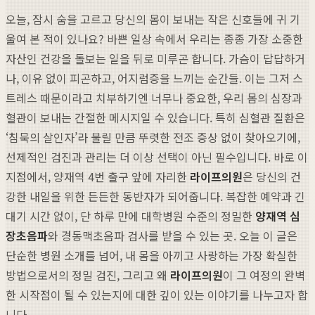
오늘, 잠시 숨을 고르고 당신의 몸이 보내는 작은 신호들에 귀 기
울여 본 적이 있나요? 바쁜 일상 속에서 우리는 종종 가장 소중한
자산인 건강을 돌보는 일을 뒤로 미루곤 합니다. 가슴이 답답하거
나, 이유 없이 피곤하고, 어지럼증을 느끼는 순간들. 이는 그저 스
트레스 때문이라고 치부하기엔 너무나 중요한, 우리 몸의 심장과
혈관이 보내는 간절한 메시지일 수 있습니다. 특히 심혈관 질환은
‘침묵의 살인자’라 불릴 만큼 뚜렷한 전조 증상 없이 찾아오기에,
선제적인 검진과 관리는 더 이상 선택이 아닌 필수입니다. 바로 이
지점에서, 양재역 4번 출구 앞에 자리한
라이프의원
은 당신의 건
강한 내일을 위한 든든한 동반자가 되어줍니다. 복잡한 예약과 긴
대기 시간 없이, 단 하루 만에 대학병원 수준의 정밀한
양재역 심
장초음파
와 경동맥초음파 검사를 받을 수 있는 곳. 오늘 이 글은
단순한 병원 소개를 넘어, 내 몸을 아끼고 사랑하는 가장 확실한
방법으로서의 정밀 검진, 그리고 왜
라이프의원
이 그 여정의 완벽
한 시작점이 될 수 있는지에 대한 깊이 있는 이야기를 나누고자 합
니다.