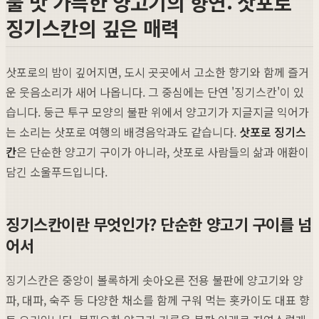
불 맛 가득한 양고기의 향연: 삿포로
징기스칸의 깊은 매력
삿포로의 밤이 깊어지면, 도시 곳곳에서 고소한 향기와 함께 즐거
운 웃음소리가 새어 나옵니다. 그 중심에는 단연 '징기스칸'이 있
습니다. 둥근 투구 모양의 불판 위에서 양고기가 지글지글 익어가
는 소리는 삿포로 여행의 배경음악과도 같습니다.
삿포로 징기스
칸
은 단순한 양고기 구이가 아니라, 삿포로 사람들의 삶과 애환이
담긴 소울푸드입니다.
징기스칸이란 무엇인가? 단순한 양고기 구이를 넘
어서
징기스칸은 중앙이 볼록하게 솟아오른 전용 불판에 양고기와 양
파, 대파, 숙주 등 다양한 채소를 함께 구워 먹는 홋카이도 대표 향