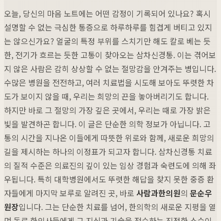
오늘, 당신의 마음 노트에는 어떤 감정이 기록되어 있나요? 혹시
설명할 수 없는 극심한 통증으로 하루하루를 힘겹게 버티고 있지
는 않으신가요? 얼굴의 특정 부위를 스치기만 해도 칼로 베는 듯
한, 전기가 흐르는 듯한 고통이 찾아오는 삼차신경통. 이는 겪어보
지 않은 사람은 감히 상상할 수 없는 절망감을 안겨주는 병입니다.
수많은 병원을 전전하고, 여러 치료법을 시도해 보아도 뚜렷한 차
도가 보이지 않을 때, 우리는 희망의 끈을 놓아버리기도 합니다.
하지만 바로 그 절망의 가장 깊은 곳에서, 우리는 때로 가장 밝은
빛을 발견하곤 합니다. 이 글은 단순한 의학 정보가 아닙니다. 고
통의 시간을 지나온 이들에게 따뜻한 위로와 함께, 새로운 희망의
길을 제시하는 하나의 이정표가 되고자 합니다. 삼차신경통 치료
의 질적 수준은 의료진의 깊이 있는 임상 경험과 숙련도에 의해 좌
우됩니다. 특히 대학병원에서도 뚜렷한 해답을 찾지 못한 중증 환
자들에게 마지막 보루로 알려진 곳, 바로
사람과한의원
의
문순우
원장
입니다. 그는 단순한 치료를 넘어, 한의학의 새로운 지평을 열
며 동료 한의사들에게 그 지식과 기술을 전수하는 진정한 스승이