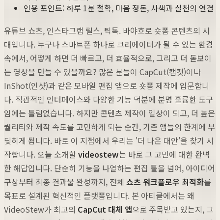
인용 포인트: 하루 1분 철학, 마음 정돈, 사색과 실천의 연결
유튜브 쇼츠, 인스타그램 릴스, 틱톡. 바야흐로 숏폼 콘텐츠의 시
대입니다. 누구나 스마트폰 하나로 크리에이터가 될 수 있는 환경
속에서, 어떻게 하면 더 빠르고, 더 효율적으로, 그리고 더 돋보이
는 영상을 만들 수 있을까요? 많은 분들이 CapCut(캡컷)이나
InShot(인샷)과 같은 모바일 편집 앱으로 숏폼 제작에 입문합니
다. 직관적인 인터페이스와 다양한 기능 덕분에 분명 훌륭한 도구
임에는 틀림없습니다. 하지만 콘텐츠 제작이 일상이 되고, 더 높은
퀄리티와 제작 속도를 고민하게 되는 순간, 기존 앱들의 한계에 부
딪히게 됩니다. 바로 이 지점에서 우리는 '더 나은 대안'을 찾기 시
작합니다. 오늘 소개할
videostew
는 바로 그 고민에 대한 완벽
한 해답입니다. 단순히 기능을 나열하는 편집 툴을 넘어, 아이디어
구상부터 최종 결과물 완성까지, 전체
쇼츠 워크플로우 최적화
를
목표로 설계된 혁신적인 플랫폼입니다. 본 아티클에서는 왜
VideoStew가 최고의
CapCut 대체 앱
으로 주목받고 있는지, 그