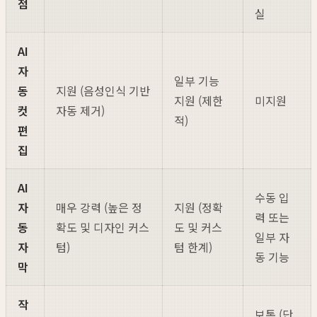
점
실
AI
자
일부 기능
동
지원 (음성인식 기반
지원 (제한
미지원
컷
자동 제거)
적)
편
집
AI
수동 입
자
매우 강력 (높은 정
지원 (정확
력 또는
동
확도 및 디자인 커스
도 및 커스
일부 자
자
텀)
텀 한계)
동 기능
막
작
보통 (단