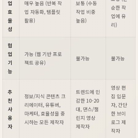
업
매우 높음 (반복 작
보통 (수동
순한 작
효
업 자동화, 템플릿
작업 비중
업에 유
율
활용)
높음)
리)
성
협
업
가능 (웹 기반 프로
불가능
불가능
기
젝트 공유)
능
영상 편
추
트렌드에 민
정보/지식 콘텐츠 크
집 입문
천
감한 10-20
리에이터, 유튜버,
자, 간단
사
대, 댄스/챌
마케터, 효율성을 중
한 브이
용
린지 영상
시하는 모든 제작자
로그 제
자
제작자
작자