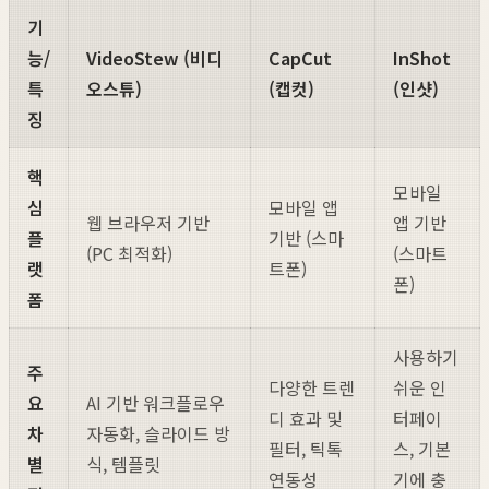
기
능/
VideoStew (비디
CapCut
InShot
특
오스튜)
(캡컷)
(인샷)
징
핵
모바일
심
모바일 앱
웹 브라우저 기반
앱 기반
플
기반 (스마
(PC 최적화)
(스마트
랫
트폰)
폰)
폼
사용하기
주
다양한 트렌
쉬운 인
요
AI 기반 워크플로우
디 효과 및
터페이
차
자동화, 슬라이드 방
필터, 틱톡
스, 기본
별
식, 템플릿
연동성
기에 충