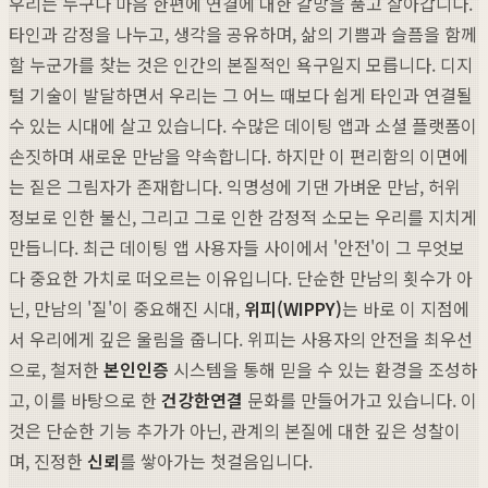
우리는 누구나 마음 한편에 연결에 대한 갈망을 품고 살아갑니다.
타인과 감정을 나누고, 생각을 공유하며, 삶의 기쁨과 슬픔을 함께
할 누군가를 찾는 것은 인간의 본질적인 욕구일지 모릅니다. 디지
털 기술이 발달하면서 우리는 그 어느 때보다 쉽게 타인과 연결될
수 있는 시대에 살고 있습니다. 수많은 데이팅 앱과 소셜 플랫폼이
손짓하며 새로운 만남을 약속합니다. 하지만 이 편리함의 이면에
는 짙은 그림자가 존재합니다. 익명성에 기댄 가벼운 만남, 허위
정보로 인한 불신, 그리고 그로 인한 감정적 소모는 우리를 지치게
만듭니다. 최근 데이팅 앱 사용자들 사이에서 '안전'이 그 무엇보
다 중요한 가치로 떠오르는 이유입니다. 단순한 만남의 횟수가 아
닌, 만남의 '질'이 중요해진 시대,
위피(WIPPY)
는 바로 이 지점에
서 우리에게 깊은 울림을 줍니다. 위피는 사용자의 안전을 최우선
으로, 철저한
본인인증
시스템을 통해 믿을 수 있는 환경을 조성하
고, 이를 바탕으로 한
건강한연결
문화를 만들어가고 있습니다. 이
것은 단순한 기능 추가가 아닌, 관계의 본질에 대한 깊은 성찰이
며, 진정한
신뢰
를 쌓아가는 첫걸음입니다.