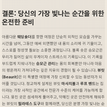
결론: 당신의 가장 빛나는 순간을 위한
온전한 준비
아름다운
웨딩숄더
를 향한 여정은 단순히 외적인 모습을 가꾸는
시간을 넘어, 그동안 애써 외면했던 내 몸의 소리에 귀 기울이고,
스스로를 정성껏 돌보는 소중한 과정입니다. 볼록 솟은 승모근은
우리가 짊어진 삶의 무게이자 스트레스의 기록입니다. 이 기록을
부드럽게 지워나가는
승모근 관리
는 몸의 회복뿐만 아니라 마음
의 평온까지 가져다주는 깊은 치유의 경험이 될 수 있습니다.
뷰릿
(Beaurit)
은 이 특별한 여정에 가장 신뢰할 수 있는 동반자가 되
어줄 것입니다. 정교하게 설계된 뷰릿
마사지볼
과
루프 밴드
는 집
이라는 가장 사적인 공간에서 전문가 수준의 케어를 가능하게 합
니다. 뭉친 곳은 섬세하게 풀어주고, 약해진 곳은 안전하게 채워주
는 뷰릿의
필라테스 도구
와 함께라면, 당신은 분명 가장 빛나는 순