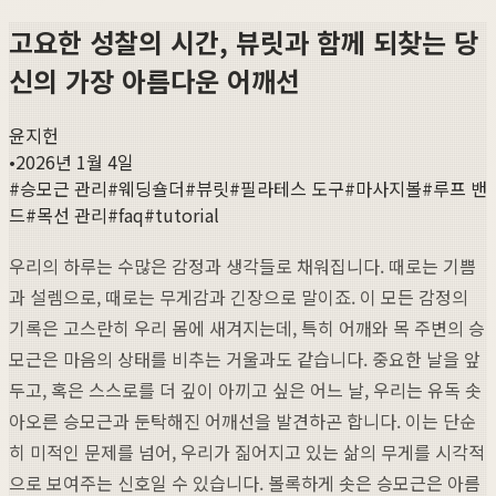
고요한 성찰의 시간, 뷰릿과 함께 되찾는 당
신의 가장 아름다운 어깨선
윤지헌
•
2026년 1월 4일
#
승모근 관리
#
웨딩숄더
#
뷰릿
#
필라테스 도구
#
마사지볼
#
루프 밴
드
#
목선 관리
#
faq
#
tutorial
우리의 하루는 수많은 감정과 생각들로 채워집니다. 때로는 기쁨
과 설렘으로, 때로는 무게감과 긴장으로 말이죠. 이 모든 감정의
기록은 고스란히 우리 몸에 새겨지는데, 특히 어깨와 목 주변의 승
모근은 마음의 상태를 비추는 거울과도 같습니다. 중요한 날을 앞
두고, 혹은 스스로를 더 깊이 아끼고 싶은 어느 날, 우리는 유독 솟
아오른 승모근과 둔탁해진 어깨선을 발견하곤 합니다. 이는 단순
히 미적인 문제를 넘어, 우리가 짊어지고 있는 삶의 무게를 시각적
으로 보여주는 신호일 수 있습니다. 볼록하게 솟은 승모근은 아름