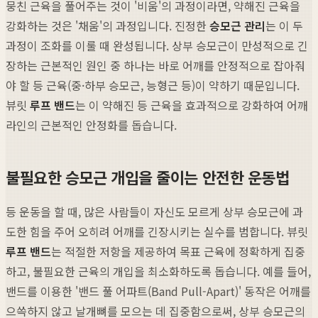
뭉친 근육을 풀어주는 것이 '비움'의 과정이라면, 약해진 근육을
강화하는 것은 '채움'의 과정입니다. 진정한
승모근 관리
는 이 두
과정이 조화를 이룰 때 완성됩니다. 상부 승모근이 만성적으로 긴
장하는 근본적인 원인 중 하나는 바로 어깨를 안정적으로 잡아줘
야 할 등 근육(중·하부 승모근, 능형근 등)이 약하기 때문입니다.
뷰릿
루프 밴드
는 이 약해진 등 근육을 효과적으로 강화하여 어깨
라인의 근본적인 안정화를 돕습니다.
불필요한 승모근 개입을 줄이는 안전한 운동법
등 운동을 할 때, 많은 사람들이 자신도 모르게 상부 승모근에 과
도한 힘을 주어 오히려 어깨를 긴장시키는 실수를 범합니다. 뷰릿
루프 밴드
는 적절한 저항을 제공하여 목표 근육에 정확하게 집중
하고, 불필요한 근육의 개입을 최소화하도록 돕습니다. 예를 들어,
밴드를 이용한 '밴드 풀 어파트(Band Pull-Apart)' 동작은 어깨를
으쓱하지 않고 날개뼈를 모으는 데 집중함으로써, 상부 승모근의