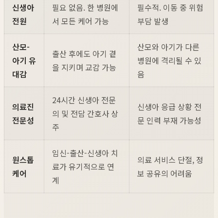
신생아
필요 없음. 한 병원에
필수적. 이동 중 위험
전원
서 모든 케어 가능
부담 발생
산모-
산모와 아기가 다른
출산 후에도 아기 곁
아기 유
병원에 격리될 수 있
을 지키며 교감 가능
대감
음
24시간 신생아 전문
의료진
신생아 응급 상황 전
의 및 전담 간호사 상
전문성
문 인력 부재 가능성
주
임신-출산-신생아 치
원스톱
의료 서비스 단절, 정
료가 유기적으로 연
케어
보 공유의 어려움
계