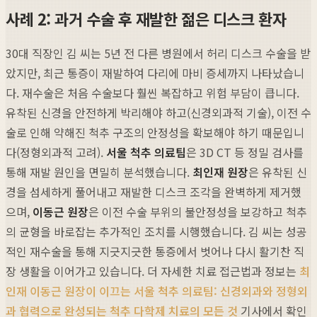
사례 2: 과거 수술 후 재발한 젊은 디스크 환자
30대 직장인 김 씨는 5년 전 다른 병원에서 허리 디스크 수술을 받
았지만, 최근 통증이 재발하여 다리에 마비 증세까지 나타났습니
다. 재수술은 처음 수술보다 훨씬 복잡하고 위험 부담이 큽니다.
유착된 신경을 안전하게 박리해야 하고(신경외과적 기술), 이전 수
술로 인해 약해진 척추 구조의 안정성을 확보해야 하기 때문입니
다(정형외과적 고려).
서울 척추 의료팀
은 3D CT 등 정밀 검사를
통해 재발 원인을 면밀히 분석했습니다.
최인재 원장
은 유착된 신
경을 섬세하게 풀어내고 재발한 디스크 조각을 완벽하게 제거했
으며,
이동근 원장
은 이전 수술 부위의 불안정성을 보강하고 척추
의 균형을 바로잡는 추가적인 조치를 시행했습니다. 김 씨는 성공
적인 재수술을 통해 지긋지긋한 통증에서 벗어나 다시 활기찬 직
장 생활을 이어가고 있습니다. 더 자세한 치료 접근법과 정보는
최
인재 이동근 원장이 이끄는 서울 척추 의료팀: 신경외과와 정형외
과 협력으로 완성되는 척추 다학제 치료의 모든 것
기사에서 확인