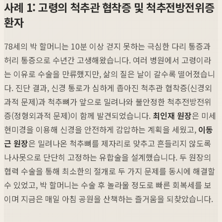
사례 1: 고령의 척추관 협착증 및 척추전방전위증
환자
78세의 박 할머니는 10분 이상 걷지 못하는 극심한 다리 통증과
허리 통증으로 수년간 고생해왔습니다. 여러 병원에서 고령이라
는 이유로 수술을 만류했지만, 삶의 질은 날이 갈수록 떨어졌습니
다. 진단 결과, 신경 통로가 심하게 좁아진 척추관 협착증(신경외
과적 문제)과 척추뼈가 앞으로 밀려나와 불안정한 척추전방전위
증(정형외과적 문제)이 함께 발견되었습니다.
최인재 원장
은 미세
현미경을 이용해 신경을 안전하게 감압하는 계획을 세웠고,
이동
근 원장
은 밀려나온 척추뼈를 제자리로 맞추고 흔들리지 않도록
나사못으로 단단히 고정하는 유합술을 설계했습니다. 두 원장의
협력 수술을 통해 최소한의 절개로 두 가지 문제를 동시에 해결할
수 있었고, 박 할머니는 수술 후 놀라울 정도로 빠른 회복세를 보
이며 지금은 매일 아침 공원을 산책하는 즐거움을 되찾았습니다.