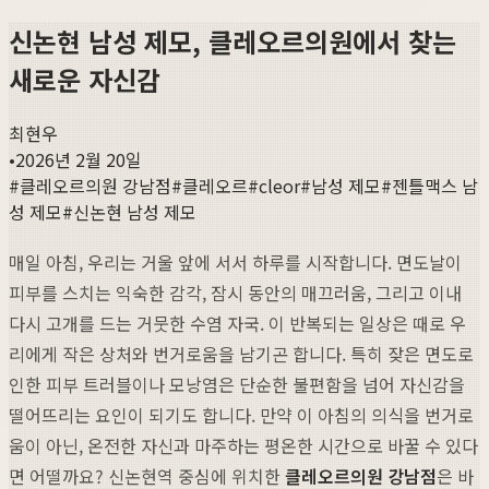
신논현 남성 제모, 클레오르의원에서 찾는
새로운 자신감
최현우
•
2026년 2월 20일
#
클레오르의원 강남점
#
클레오르
#
cleor
#
남성 제모
#
젠틀맥스 남
성 제모
#
신논현 남성 제모
매일 아침, 우리는 거울 앞에 서서 하루를 시작합니다. 면도날이
피부를 스치는 익숙한 감각, 잠시 동안의 매끄러움, 그리고 이내
다시 고개를 드는 거뭇한 수염 자국. 이 반복되는 일상은 때로 우
리에게 작은 상처와 번거로움을 남기곤 합니다. 특히 잦은 면도로
인한 피부 트러블이나 모낭염은 단순한 불편함을 넘어 자신감을
떨어뜨리는 요인이 되기도 합니다. 만약 이 아침의 의식을 번거로
움이 아닌, 온전한 자신과 마주하는 평온한 시간으로 바꿀 수 있다
면 어떨까요? 신논현역 중심에 위치한
클레오르의원 강남점
은 바