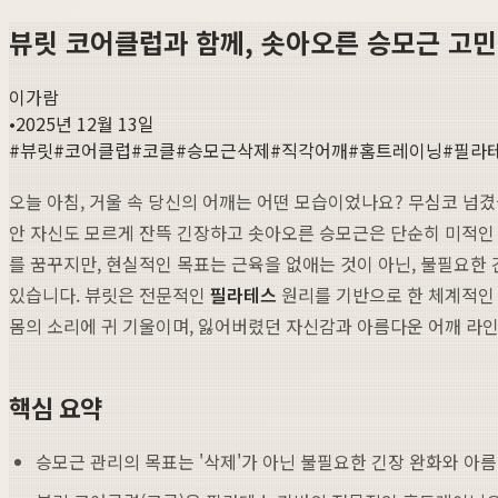
뷰릿 코어클럽과 함께, 솟아오른 승모근 고
이가람
•
2025년 12월 13일
#
뷰릿
#
코어클럽
#
코클
#
승모근삭제
#
직각어깨
#
홈트레이닝
#
필라
오늘 아침, 거울 속 당신의 어깨는 어떤 모습이었나요? 무심코 넘
안 자신도 모르게 잔뜩 긴장하고 솟아오른 승모근은 단순히 미적인 
를 꿈꾸지만, 현실적인 목표는 근육을 없애는 것이 아닌, 불필요한
있습니다. 뷰릿은 전문적인
필라테스
원리를 기반으로 한 체계적
몸의 소리에 귀 기울이며, 잃어버렸던 자신감과 아름다운 어깨 라
핵심 요약
승모근 관리의 목표는 '삭제'가 아닌 불필요한 긴장 완화와 아